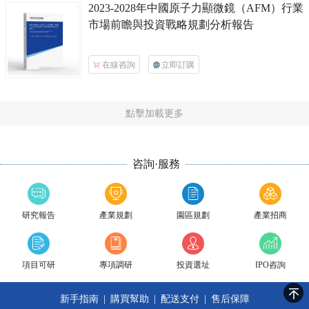
2023-2028年中國
原子力顯微鏡（AFM）
行業
市場前瞻與投資戰略規劃分析報告
在線咨詢
立即訂購
點擊加載更多
咨詢·服務
研究報告
產業規劃
園區規劃
產業招商
項目可研
專項調研
投資選址
IPO咨詢
新手指南
|
購買幫助
|
配送支付
|
售后保障