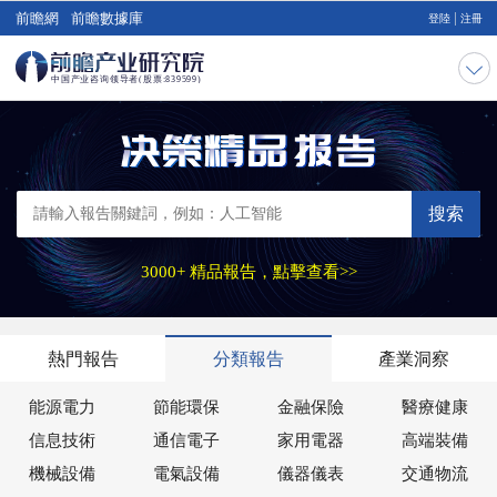
|
前瞻網
前瞻數據庫
登陸
注冊
搜索
3000+ 精品報告，點擊查看>>
熱門報告
分類報告
產業洞察
能源電力
節能環保
金融保險
醫療健康
信息技術
通信電子
家用電器
高端裝備
機械設備
電氣設備
儀器儀表
交通物流