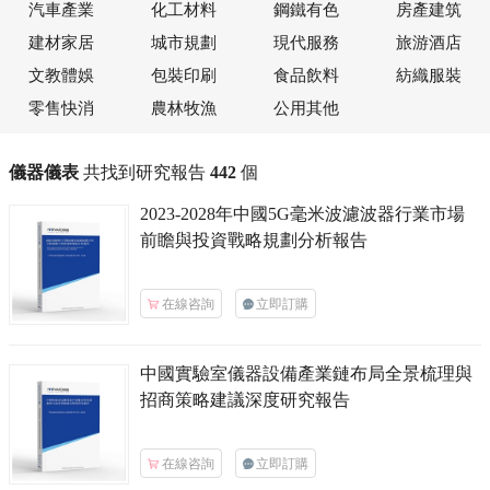
汽車產業
化工材料
鋼鐵有色
房產建筑
建材家居
城市規劃
現代服務
旅游酒店
文教體娛
包裝印刷
食品飲料
紡織服裝
零售快消
農林牧漁
公用其他
儀器儀表
共找到研究報告
442
個
2023-2028年中國
5G毫米波濾波器
行業市場
前瞻與投資戰略規劃分析報告
在線咨詢
立即訂購
中國
實驗室儀器設備
產業鏈布局全景梳理與
招商策略建議深度研究報告
在線咨詢
立即訂購